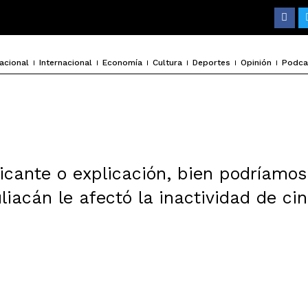
F
a
c
e
b
o
acional
Internacional
Economía
Cultura
Deportes
Opinión
Podca
o
k
ficante o explicación, bien podríamos
iacán le afectó la inactividad de ci