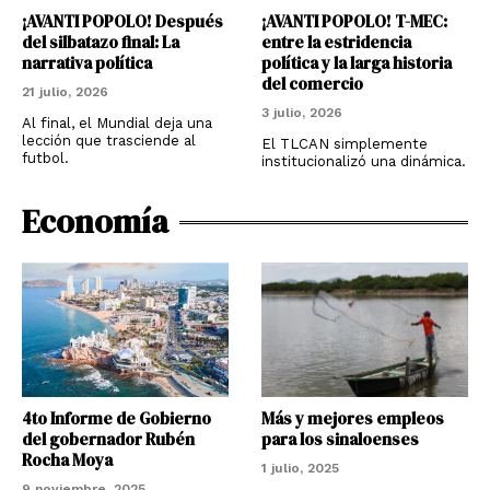
¡AVANTI POPOLO! Después
¡AVANTI POPOLO! T-MEC:
del silbatazo final: La
entre la estridencia
narrativa política
política y la larga historia
del comercio
21 julio, 2026
3 julio, 2026
Al final, el Mundial deja una
lección que trasciende al
El TLCAN simplemente
futbol.
institucionalizó una dinámica.
Economía
4to Informe de Gobierno
Más y mejores empleos
del gobernador Rubén
para los sinaloenses
Rocha Moya
1 julio, 2025
9 noviembre, 2025