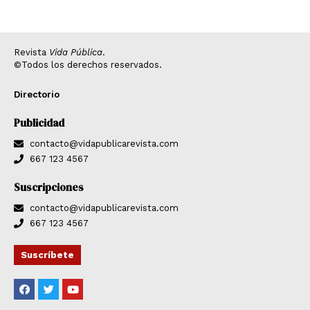
Revista
Vida Pública
.
©Todos los derechos reservados.
Directorio
Publicidad
contacto@vidapublicarevista.com
667 123 4567
Suscripciones
contacto@vidapublicarevista.com
667 123 4567
Suscríbete
F
T
Y
a
w
o
c
i
u