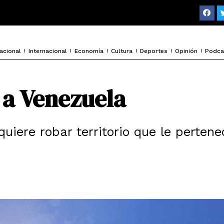
F
a
c
e
b
o
acional
Internacional
Economía
Cultura
Deportes
Opinión
Podca
o
k
 a Venezuela
uiere robar territorio que le pertene