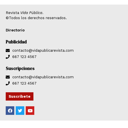
Revista
Vida Pública
.
©Todos los derechos reservados.
Directorio
Publicidad
contacto@vidapublicarevista.com
667 123 4567
Suscripciones
contacto@vidapublicarevista.com
667 123 4567
Suscríbete
F
T
Y
a
w
o
c
i
u
e
t
t
b
t
u