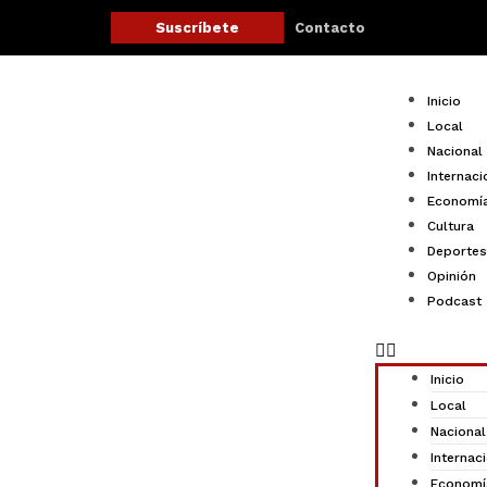
Ir
Contacto
Suscríbete
al
contenido
Menu
Inicio
Local
Nacional
Internaci
Economí
Cultura
Deportes
Opinión
Podcast
Inicio
Local
Nacional
Internac
Economí