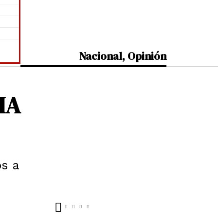
Nacional
,
Opinión
IA
os a