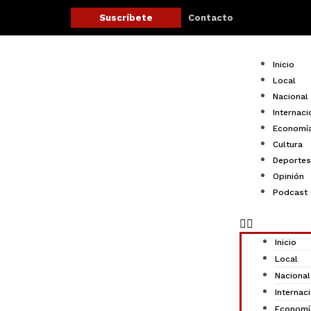
Ir
Contacto
Suscríbete
al
contenido
Menu
Inicio
Local
Nacional
Internaci
Economí
Cultura
Deportes
Opinión
Podcast
Inicio
Local
Nacional
Internac
Economí