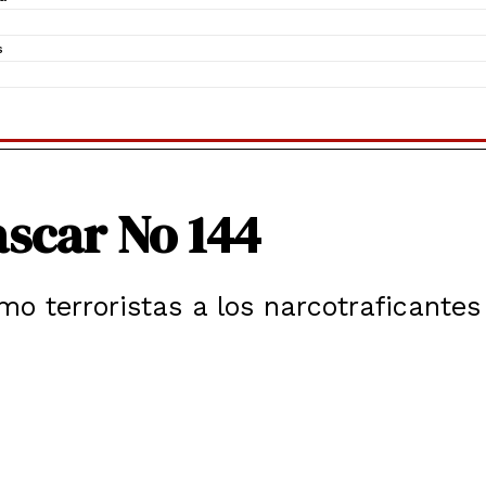
s
scar No 144
o terroristas a los narcotraficantes