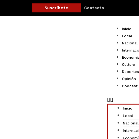
Ir
Contacto
Suscríbete
al
contenido
Menu
Inicio
Local
Nacional
Internaci
Economí
Cultura
Deportes
Opinión
Podcast
Inicio
Local
Nacional
Internac
Economí