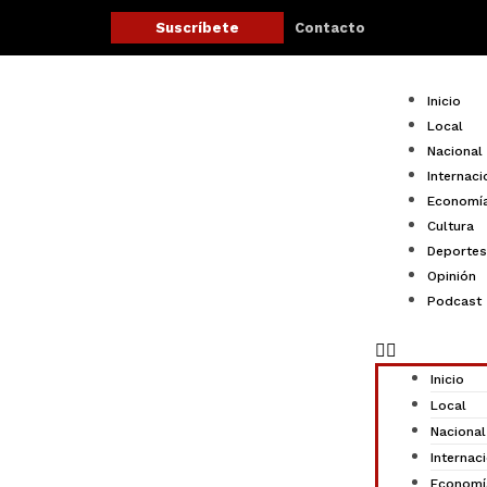
Ir
Contacto
Suscríbete
al
contenido
Menu
Inicio
Local
Nacional
Internaci
Economí
Cultura
Deportes
Opinión
Podcast
Inicio
Local
Nacional
Internac
Economí