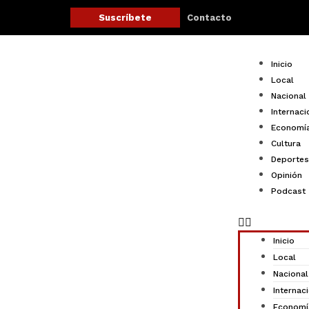
Ir
Contacto
Suscríbete
al
contenido
Menu
Inicio
Local
Nacional
Internaci
Economí
Cultura
Deportes
Opinión
Podcast
Inicio
Local
Nacional
Internac
Economí