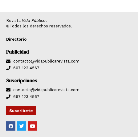
Revista
Vida Pública
.
©Todos los derechos reservados.
Directorio
Publicidad
contacto@vidapublicarevista.com
667 123 4567
Suscripciones
contacto@vidapublicarevista.com
667 123 4567
Suscríbete
F
T
Y
a
w
o
c
i
u
e
t
t