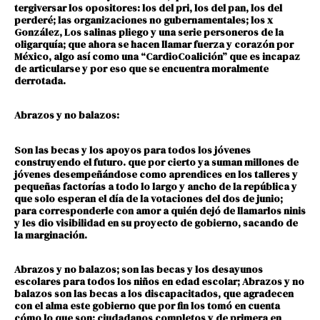
tergiversar los opositores: los del pri, los del pan, los del
perderé; las organizaciones no gubernamentales; los x
González, Los salinas pliego y una serie personeros de la
oligarquía; que ahora se hacen llamar fuerza y corazón por
México, algo así como una “CardioCoalición” que es incapaz
de articularse y por eso que se encuentra moralmente
derrotada.
Abrazos y no balazos:
Son las becas y los apoyos para todos los jóvenes
construyendo el futuro. que por cierto ya suman millones de
jóvenes desempeñándose como aprendices en los talleres y
pequeñas factorías a todo lo largo y ancho de la república y
que solo esperan el día de la votaciones del dos de junio;
para corresponderle con amor a quién dejó de llamarlos ninis
y les dio visibilidad en su proyecto de gobierno, sacando de
la marginación.
Abrazos y no balazos; son las becas y los desayunos
escolares para todos los niños en edad escolar; Abrazos y no
balazos son las becas a los discapacitados, que agradecen
con el alma este gobierno que por fin los tomó en cuenta
cómo lo que son: ciudadanos completos y de primera en