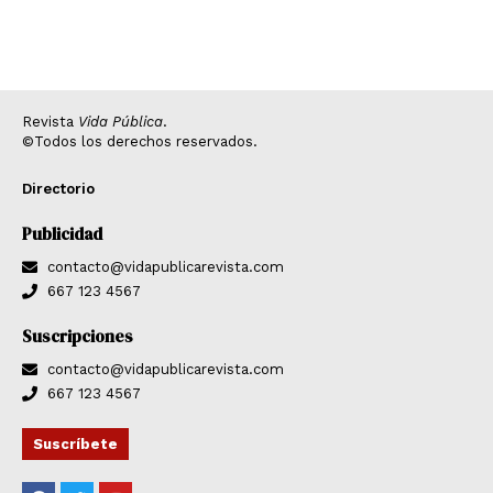
Revista
Vida Pública
.
©Todos los derechos reservados.
Directorio
Publicidad
contacto@vidapublicarevista.com
667 123 4567
Suscripciones
contacto@vidapublicarevista.com
667 123 4567
Suscríbete
F
T
Y