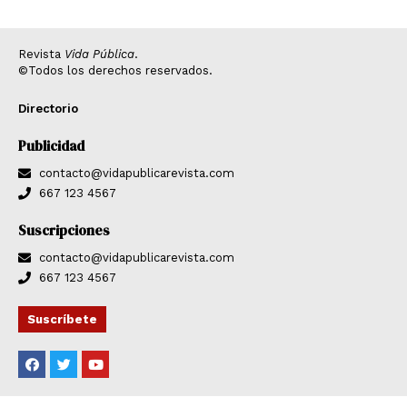
Revista
Vida Pública
.
©Todos los derechos reservados.
Directorio
Publicidad
contacto@vidapublicarevista.com
667 123 4567
Suscripciones
contacto@vidapublicarevista.com
667 123 4567
Suscríbete
F
T
Y
a
w
o
c
i
u
e
t
t