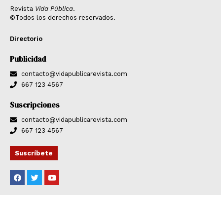
Revista
Vida Pública
.
©Todos los derechos reservados.
Directorio
Publicidad
contacto@vidapublicarevista.com
667 123 4567
Suscripciones
contacto@vidapublicarevista.com
667 123 4567
Suscríbete
F
T
Y
a
w
o
c
i
u
e
t
t
b
t
u
o
e
b
o
r
e