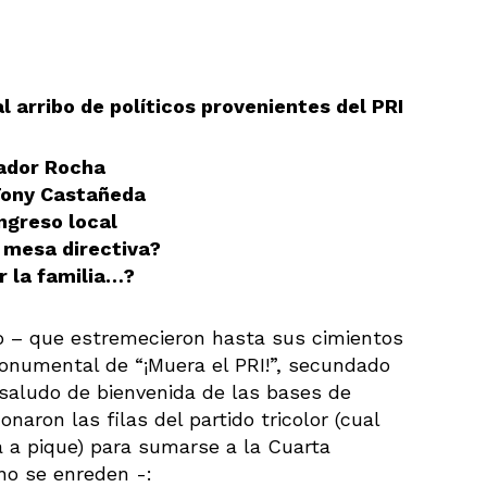
 arribo de políticos provenientes del PRI
nador Rocha
Tony Castañeda
ongreso local
 mesa directiva?
r la familia…?
zo – que estremecieron hasta sus cimientos
monumental de “¡Muera el PRI!”, secundado
el saludo de bienvenida de las bases de
aron las filas del partido tricolor (cual
a a pique) para sumarse a la Cuarta
no se enreden -: