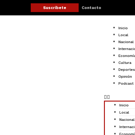
Ir
Contacto
Suscríbete
al
contenido
Menu
Inicio
Local
Nacional
Internaci
Economí
Cultura
Deportes
Opinión
Podcast
Inicio
Local
Nacional
Internac
Economí