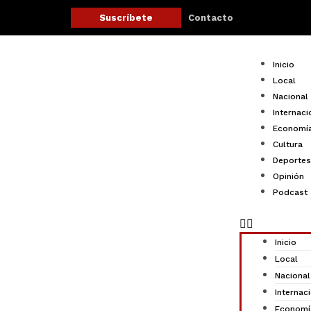
Ir
Contacto
Suscríbete
al
contenido
Menu
Inicio
Local
Nacional
Internaci
Economí
Cultura
Deportes
Opinión
Podcast
Inicio
Local
Nacional
Internac
Economí