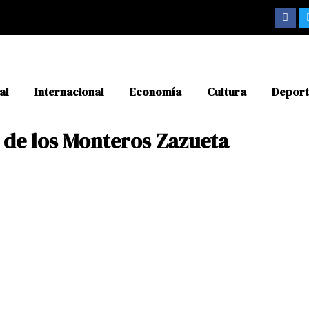
F
a
c
e
b
o
o
k
al
Internacional
Economía
Cultura
Deport
 de los Monteros Zazueta
Page
Page
Page
Page
Page