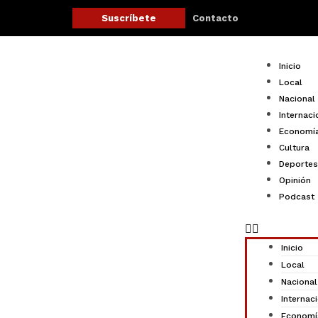
Ir
Contacto
Suscríbete
al
contenido
Menu
Inicio
Local
Nacional
Internaci
Economí
Cultura
Deportes
Opinión
Podcast
Inicio
Local
Nacional
Internac
Economí