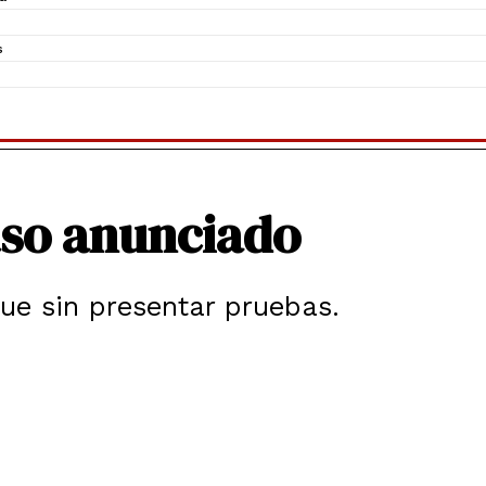
s
aso anunciado
gue sin presentar pruebas.