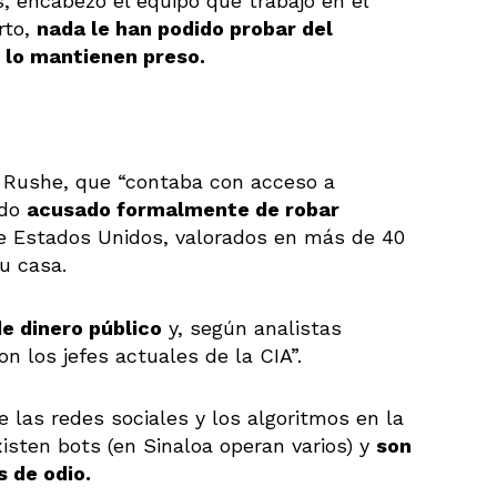
, encabezó el equipo que trabajó en el
rto,
nada le han podido probar del
l lo mantienen preso.
id Rushe, que “contaba con acceso a
ido
acusado formalmente de robar
 de Estados Unidos, valorados en más de 40
u casa.
e dinero público
y, según analistas
on los jefes actuales de la CIA”.
 las redes sociales y los algoritmos en la
isten bots (en Sinaloa operan varios) y
son
s de odio.