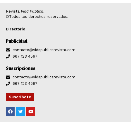
Revista
Vida Pública
.
©Todos los derechos reservados.
Directorio
Publicidad
contacto@vidapublicarevista.com
667 123 4567
Suscripciones
contacto@vidapublicarevista.com
667 123 4567
Suscríbete
F
T
Y
a
w
o
c
i
u
e
t
t
b
t
u
o
e
b