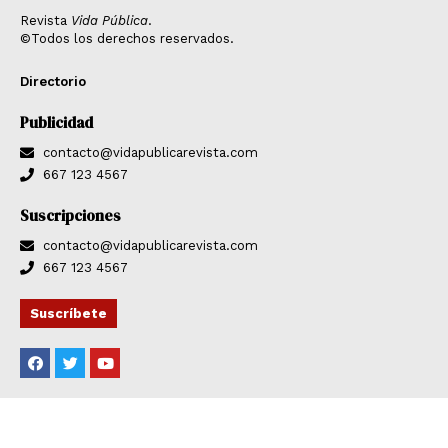
Revista
Vida Pública
.
©Todos los derechos reservados.
Directorio
Publicidad
contacto@vidapublicarevista.com
667 123 4567
Suscripciones
contacto@vidapublicarevista.com
667 123 4567
Suscríbete
F
T
Y
a
w
o
c
i
u
e
t
t
b
t
u
o
e
b
o
r
e