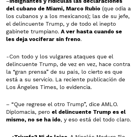
–
Indignantes y ridículas las declaraciones
del cubano de Miami, Marco Rubio
(que odia a
los cubanos y a los mexicanos); las de su jefe,
el delincuente Trump, y de todo el inepto
gabinete trumpiano.
A ver hasta cuando se
les deja vociferar sin freno
.
-Con todo y los vulgares ataques que el
delincuente Trump, de vez en vez, hace contra
la “gran prensa” de su país, lo cierto es que
está a su servicio. La reciente publicación de
Los Ángeles Times, lo evidencia.
– “Que regrese el otro Trump”, dice AMLO.
Diplomacia, pero
el delincuente Trump es el
mismo, no se ha ido
, y eso está del todo claro.
–
¿Triunfo? Ni de lejos
. A Nicolás Maduro “lo