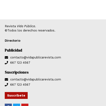
Revista
Vida Pública
.
©Todos los derechos reservados.
Directorio
Publicidad
contacto@vidapublicarevista.com
667 123 4567
Suscripciones
contacto@vidapublicarevista.com
667 123 4567
Suscríbete
F
T
Y