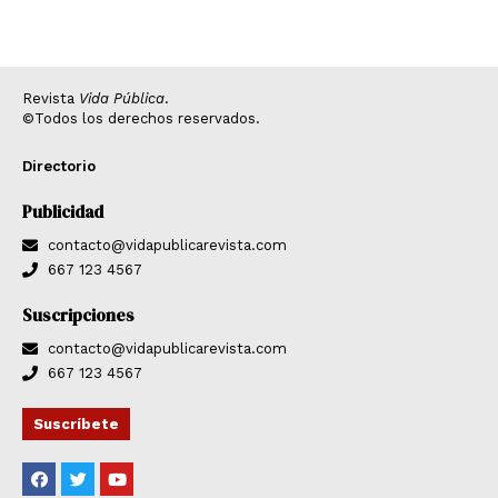
Revista
Vida Pública
.
©Todos los derechos reservados.
Directorio
Publicidad
contacto@vidapublicarevista.com
667 123 4567
Suscripciones
contacto@vidapublicarevista.com
667 123 4567
Suscríbete
F
T
Y
a
w
o