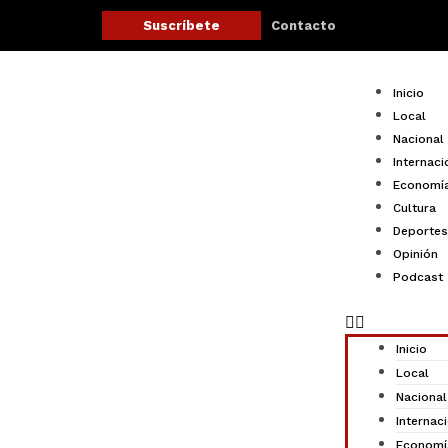
Ir
Contacto
Suscríbete
al
contenido
Menu
Inicio
Local
Nacional
Internaci
Economí
Cultura
Deportes
Opinión
Podcast
Inicio
Local
Nacional
Internac
Economí