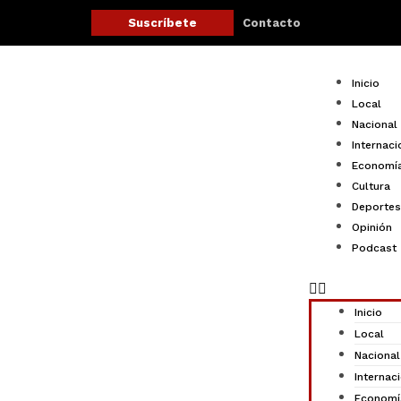
Ir
Contacto
Suscríbete
al
contenido
Menu
Inicio
Local
Nacional
Internaci
Economí
Cultura
Deportes
Opinión
Podcast
Inicio
Local
Nacional
Internac
Economí