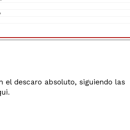
s
n el descaro absoluto, siguiendo las
ui.