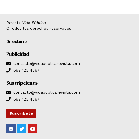
Revista
Vida Pública
.
©Todos los derechos reservados.
Directorio
Publicidad
contacto@vidapublicarevista.com
667 123 4567
Suscripciones
contacto@vidapublicarevista.com
667 123 4567
Suscríbete
F
T
Y
a
w
o
c
i
u