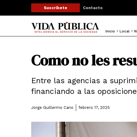
Ir
Contacto
Suscríbete
al
contenido
Inicio
Local
N
Como no les res
Entre las agencias a suprim
financiando a las oposicion
Jorge Guillermo Cano
febrero 17, 2025