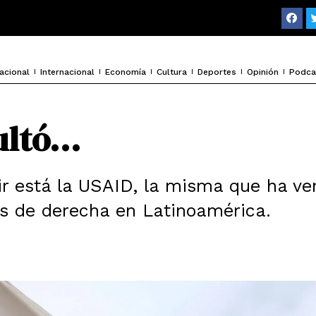
F
a
c
e
b
o
acional
Internacional
Economía
Cultura
Deportes
Opinión
Podca
o
k
ultó…
ir está la USAID, la misma que ha ve
es de derecha en Latinoamérica.