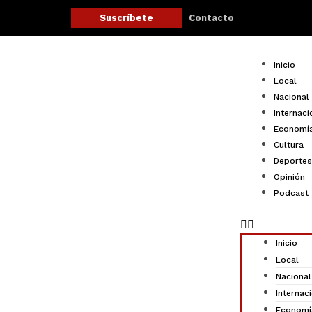
Ir
Contacto
Suscríbete
al
contenido
Menu
Inicio
Local
Nacional
Internaci
Economí
Cultura
Deportes
Opinión
Podcast
Inicio
Local
Nacional
Internac
Economí