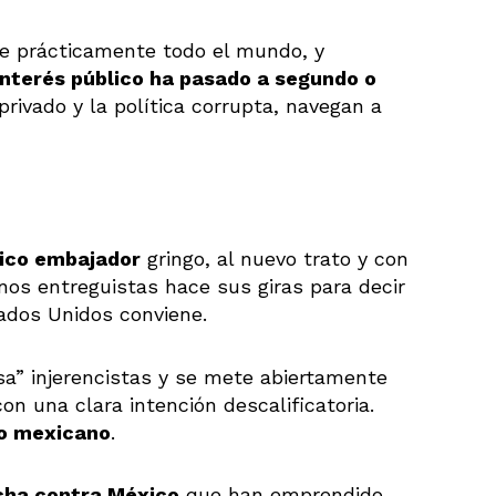
de prácticamente todo el mundo, y
interés público ha pasado a segundo o
 privado y la política corrupta, navegan a
nico embajador
gringo, al nuevo trato y con
os entreguistas hace sus giras para decir
tados Unidos conviene.
sa” injerencistas y se mete abiertamente
n una clara intención descalificatoria.
no mexicano
.
cha contra México
que han emprendido