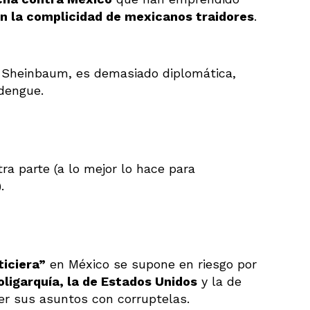
n la complicidad de mexicanos traidores
.
a Sheinbaum, es demasiado diplomática,
ndengue.
tra parte (a lo mejor lo hace para
.
ticiera”
en México se supone en riesgo por
oligarquía, la de Estados Unidos
y la de
er sus asuntos con corruptelas.