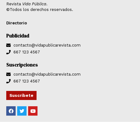
Revista
Vida Pública
.
©Todos los derechos reservados.
Directorio
Publicidad
contacto@vidapublicarevista.com
667 123 4567
Suscripciones
contacto@vidapublicarevista.com
667 123 4567
Suscríbete
F
T
Y
a
w
o
c
i
u
e
t
t
b
t
u
o
e
b
o
r
e