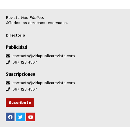
Revista
Vida Pública
.
©Todos los derechos reservados.
Directorio
Publicidad
contacto@vidapublicarevista.com
667 123 4567
Suscripciones
contacto@vidapublicarevista.com
667 123 4567
Suscríbete
F
T
Y
a
w
o
c
i
u
e
t
t