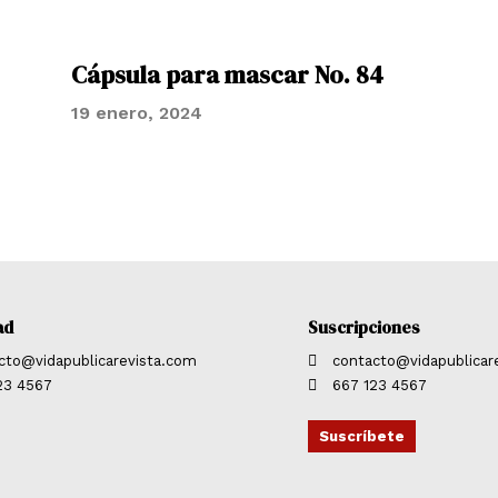
Cápsula para mascar No. 84
19 enero, 2024
ad
Suscripciones
cto@vidapublicarevista.com
contacto@vidapublicar
23 4567
667 123 4567
Suscríbete