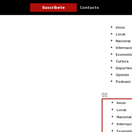
Ir
Contacto
Suscríbete
al
contenido
Menu
Inicio
Local
Nacional
Internaci
Economí
Cultura
Deportes
Opinión
Podcast
Inicio
Local
Nacional
Internac
Economí