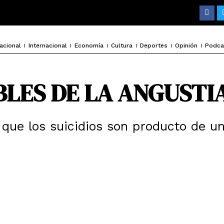
F
a
c
e
b
o
acional
Internacional
Economía
Cultura
Deportes
Opinión
Podca
o
k
BLES DE LA ANGUSTI
 que los suicidios son producto de u