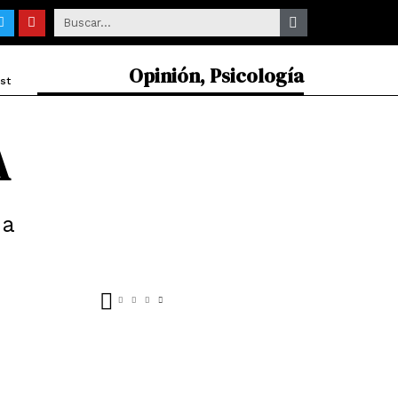
Search
T
Y
Search
w
o
i
u
t
t
t
u
Opinión
,
Psicología
e
b
st
r
e
A
na