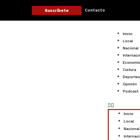
Ir
al
Contacto
Suscríbete
contenido
Menu
Inicio
Local
Nacional
Internaci
Economí
Cultura
Deportes
Opinión
Podcast
Inicio
Local
Nacional
Internac