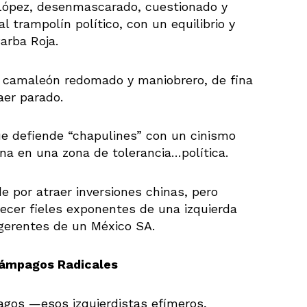
López, desenmascarado, cuestionado y
l trampolín político, con un equilibrio y
arba Roja.
o camaleón redomado y maniobrero, de fina
aer parado.
ue defiende “chapulines” con un cinismo
rena en una zona de tolerancia…política.
e por atraer inversiones chinas, pero
cer fieles exponentes de una izquierda
gerentes de un México SA.
elámpagos Radicales
agos —esos izquierdistas efímeros,