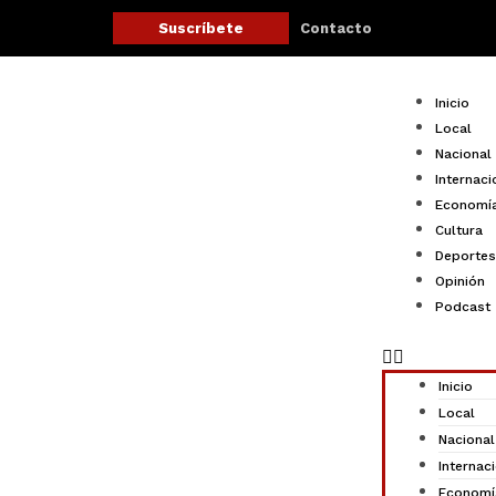
Ir
Contacto
Suscríbete
al
contenido
Menu
Inicio
Local
Nacional
Internaci
Economí
Cultura
Deportes
Opinión
Podcast
Inicio
Local
Nacional
Internac
Economí