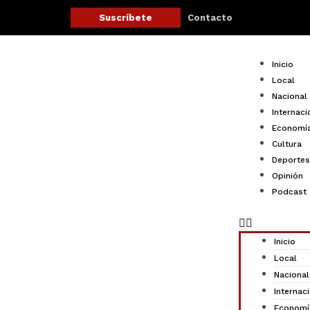
Ir
Contacto
Suscríbete
al
contenido
Menu
Inicio
Local
Nacional
Internaci
Economí
Cultura
Deportes
Opinión
Podcast
Inicio
Local
Nacional
Internac
Economí