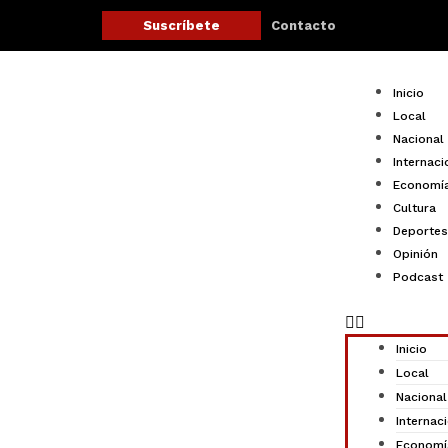
Ir
Contacto
Suscríbete
al
contenido
Menu
Inicio
Local
Nacional
Internaci
Economí
Cultura
Deportes
Opinión
Podcast
Inicio
Local
Nacional
Internac
Economí