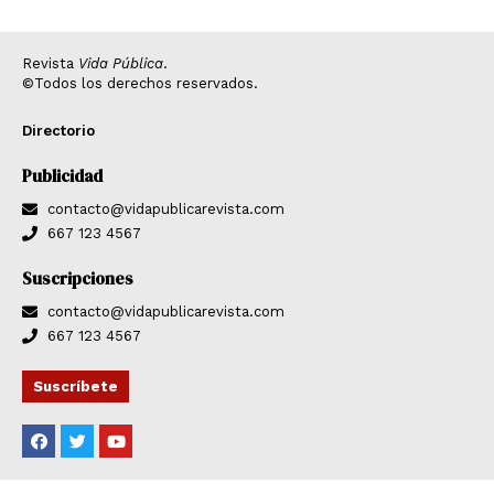
Revista
Vida Pública
.
©Todos los derechos reservados.
Directorio
Publicidad
contacto@vidapublicarevista.com
667 123 4567
Suscripciones
contacto@vidapublicarevista.com
667 123 4567
Suscríbete
F
T
Y
a
w
o
c
i
u
e
t
t