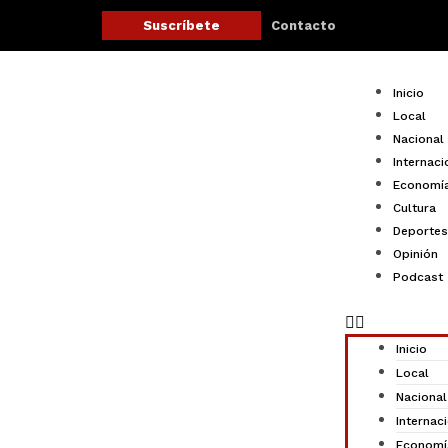
Ir
Contacto
Suscríbete
al
contenido
Menu
Inicio
Local
Nacional
Internaci
Economí
Cultura
Deportes
Opinión
Podcast
Inicio
Local
Nacional
Internac
Economí