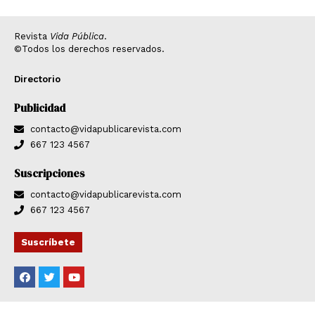
Revista
Vida Pública
.
©Todos los derechos reservados.
Directorio
Publicidad
contacto@vidapublicarevista.com
667 123 4567
Suscripciones
contacto@vidapublicarevista.com
667 123 4567
Suscríbete
F
T
Y
a
w
o
c
i
u
e
t
t
b
t
u