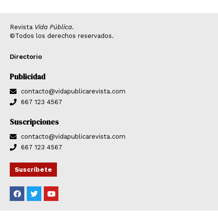
Revista
Vida Pública
.
©Todos los derechos reservados.
Directorio
Publicidad
contacto@vidapublicarevista.com
667 123 4567
Suscripciones
contacto@vidapublicarevista.com
667 123 4567
Suscríbete
F
T
Y
a
w
o
c
i
u
e
t
t