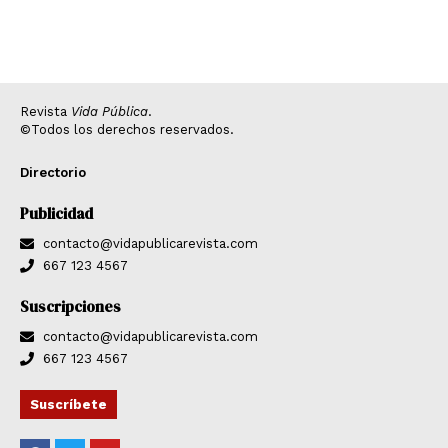
Revista
Vida Pública
.
©Todos los derechos reservados.
Directorio
Publicidad
contacto@vidapublicarevista.com
667 123 4567
Suscripciones
contacto@vidapublicarevista.com
667 123 4567
Suscríbete
F
T
Y